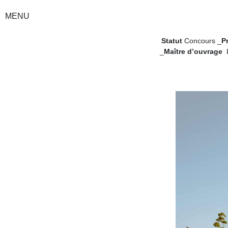
MENU
Statut
Concours _
P
_
Maître d’ouvrage
L
Pour l’extension du 
supplémentaire pour l’
un cadre idéal pour le 
l’extension est la cour
forme un tout cohérent
terrasses. Le pavillon d’
déborde pour protéger l
salle de sports, un volu
AZC architectes mandat
avec Alexandru Vasili