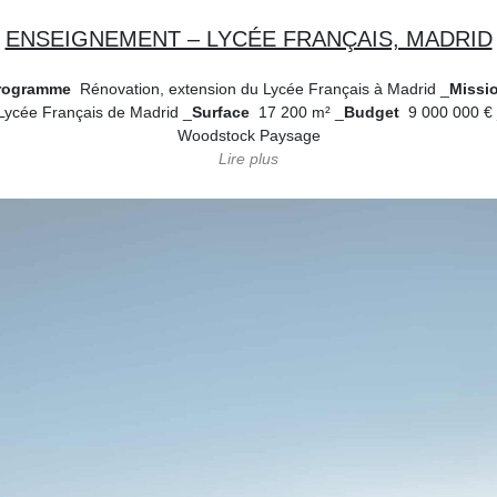
ENSEIGNEMENT – LYCÉE FRANÇAIS, MADRID
rogramme
Rénovation, extension du Lycée Français à Madrid _
Missi
ycée Français de Madrid _
Surface
17 200 m² _
Budget
9 000 000 €
Woodstock Paysage
Lire
plus
moins
lycée français de Madrid, notre proposition vise non seulemen
enseignement mais aussi à composer subtilement avec la topographie 
développement des générations d’élèves qui le fréquentent. Le site p
 actuelle de l’établissement. Profitant de la topographie, notre projet 
 avec le bâtiment existant en créant plusieurs séquences constitu
art est un ouvrage à part, posé sur le toit. Il diffère par sa structure l
’intérieur des rayons du soleil. En partie sud-est du site, le projet co
me qui s’inscrit dans la topographie pour limiter l’impact visuel et s’int
aires, Codigo Arquitectura associés
L’équipe de concours a été cond
u, Filippo Cossa Majno di Capriglio, Simon Ugolin, Marie Doncieu, 
Cyrbus.