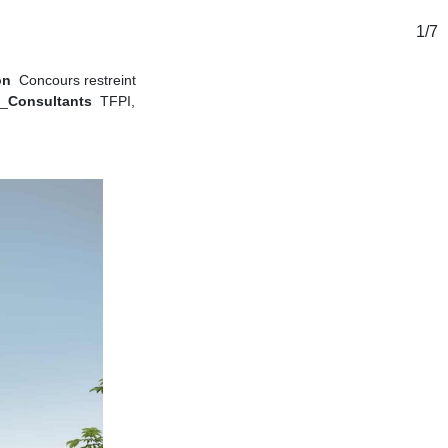
1
/
7
on
Concours restreint
 _
Consultants
TFPI,
t à procurer l’espace
du site pour construire
révu à l’implantation de
propose une solution qui
ées de patios, jardins,
égère en métal et bois qui
ntinue avec une nouvelle
égrer au plateau sportif.
uite par Gwenaël Loubes
Caterina Rendo, Jagoda